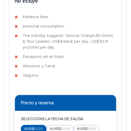
No incluye
Entrance fees
personal consumption
The industry suggests: Service Charge (for Driver
& Tour Leader): US$9/adult per day,; US$7(0-11
yrs)/child per day
Desayuno en el hotel
Almuerzo y Cena
Seguros
Precio y reserva
SELECCIONE LA FECHA DE SALIDA
8
10
11
AUG
2026
AUG
2026
AUG
2026